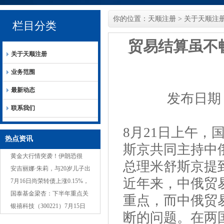
你的位置：
天顺注册
>
关于天顺注
栏目分类
贸易结算虽不
关于天顺注册
业务范围
最新动态
发布日期：2
联系我们
8月21日上午
热点资讯
斯京共同主持中
黄金大行情突袭！伊朗恐很
总理米舒斯京提
快“动手” 、金价短线飙升近22
安吉丽娜·朱莉，与20岁儿子出
近年来，中俄贸
美元 FXStreet首席分
现在西好莱坞，高雅难以接近
7月16日尚荣转债上涨0.15%，
转股溢价率125.07%
国泰基金梁杏：下半年重点关
重点，而中俄贸
注科技+红利
银禧科技（300221）7月15日
断的问题。在两
主力资金净卖出443.21万元