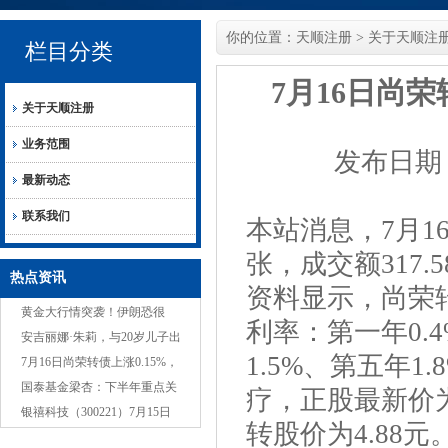
你的位置：
天顺注册
>
关于天顺注
栏目分类
7月16日尚荣
关于天顺注册
业务范围
发布日期：2
最新动态
联系我们
本站消息，7月16
张，成交额317.
热点资讯
资料显示，尚荣转
黄金大行情突袭！伊朗恐很
利率：第一年0.4
快“动手” 、金价短线飙升近22
安吉丽娜·朱莉，与20岁儿子出
1.5%、第五年1
美元 FXStreet首席分
现在西好莱坞，高雅难以接近
7月16日尚荣转债上涨0.15%，
转股溢价率125.07%
国泰基金梁杏：下半年重点关
疗，正股最新价为2
注科技+红利
银禧科技（300221）7月15日
转股价为4.88元
主力资金净卖出443.21万元