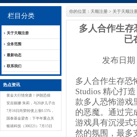
你的位置：
天顺注册
>
关于天顺注
栏目分类
多人合作生存恐
关于天顺注册
已
业务范围
最新动态
发布日期：2
联系我们
多人合作生存恐怖游
热点资讯
Studios 精
黄金大行情突袭！伊朗恐很
款多人恐怖游戏
快“动手” 、金价短线飙升近22
安吉丽娜·朱莉，与20岁儿子出
的恶魔。通过完
美元 FXStreet首席分
现在西好莱坞，高雅难以接近
7月16日尚荣转债上涨0.15%，
转股溢价率125.07%
国泰基金梁杏：下半年重点关
游戏具有沉浸式
注科技+红利
银禧科技（300221）7月15日
然的氛围，最多支
主力资金净卖出443.21万元