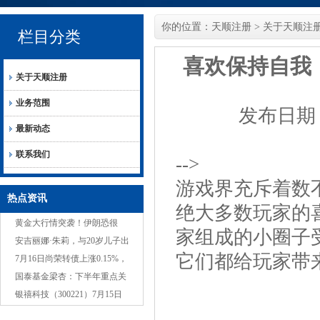
你的位置：
天顺注册
>
关于天顺注
栏目分类
喜欢保持自我
关于天顺注册
业务范围
发布日期：2
最新动态
联系我们
-->
游戏界充斥着数
热点资讯
绝大多数玩家的
黄金大行情突袭！伊朗恐很
家组成的小圈子
快“动手” 、金价短线飙升近22
安吉丽娜·朱莉，与20岁儿子出
它们都给玩家带
美元 FXStreet首席分
现在西好莱坞，高雅难以接近
7月16日尚荣转债上涨0.15%，
转股溢价率125.07%
国泰基金梁杏：下半年重点关
注科技+红利
银禧科技（300221）7月15日
主力资金净卖出443.21万元