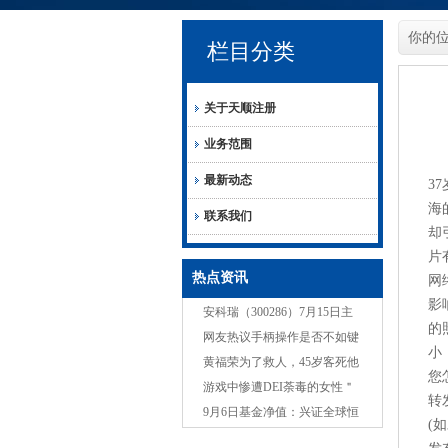
你的
栏目分类
关于天顺注册
业务范围
最新动态
3
海
联系我们
却
片
热点资讯
网
影
安科瑞（300286）7月15日主
的
力资金净卖出535.70万元
网友热议手柄操作是否不如键
小
鼠设计？玩家观点不一
黄福荣为了救人，45岁客死他
您
乡，其葬礼规格赶超霍英东
游戏中惨遭DEI荼毒的女性＂
转
封神榜＂：一个比一个吓人
9月6日基金净值：兴证全球恒
(
利一年定开债券最新净值