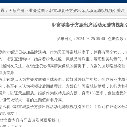
位置：
天顺注册
>
业务范围
> 郭富城妻子方媛出席活动无滤镜视频引关注
郭富城妻子方媛出席活动无滤镜视频
发布日期：2024-08-25 06:40 点击次数：
7岁的方媛近日参加品牌活动。作为天王郭富城的妻子，并育有两个女儿，
的一场珠宝活动中，她身着粉色礼服，佩戴品牌珠宝，展现甜美与贵气。
引起网友关注。在强烈灯光和高清摄像机的捕捉下，方媛的脸颊略显松弛
有所差异。
络上有观点认为方媛皮肤如月球表面，质疑其外貌与年龄。但亦有不少粉
响，甚至有人认为视频被后期处理过。方媛自与郭富城结婚后，其行为和
照片，以证天生丽质。婚前作为模特儿的方媛，身高155厘米，也曾遭受
，但气场强大，靠的是颜值而非身高。
怎么看《郭富城妻子方媛出席活动无滤镜视频引关注》？欢迎在评论区分
发给朋友！
如对文章内容有异议请及时联系我们)