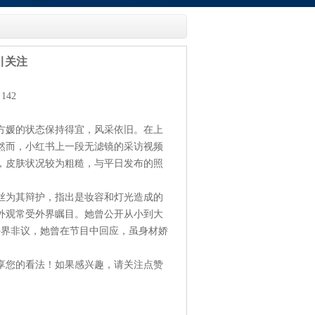
引关注
142
方媛的状态保持得宜，风采依旧。在上
然而，小红书上一段无滤镜的采访视频
，皮肤状况较为粗糙，与平日发布的照
丝为其辩护，指出是妆容和灯光造成的
外观常受外界瞩目。她曾公开从小到大
外界非议，她曾在节目中回应，虽身材娇
享您的看法！如果感兴趣，请关注点赞