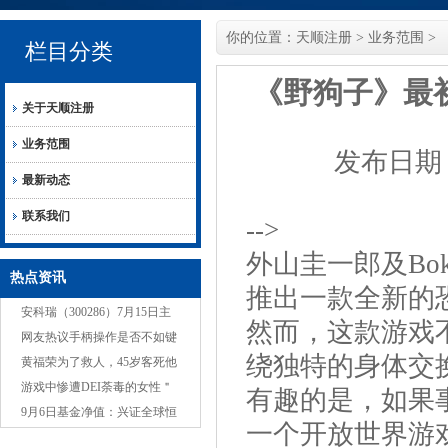
你的位置：
天顺注册
>
业务范围
>
栏目分类
《野狗子》最
关于天顺注册
业务范围
发布日期：2
最新动态
联系我们
-->
外山圭一郎及Boke
热点资讯
推出一款全新的
安科瑞（300286）7月15日主
然而，这款游戏
力资金净卖出535.70万元
网友热议手柄操作是否不如键
绕独特的身体交
鼠设计？玩家观点不一
黄福荣为了救人，45岁客死他
乡，其葬礼规格赶超霍英东
游戏中惨遭DEI荼毒的女性＂
有趣的是，如果
封神榜＂：一个比一个吓人
9月6日基金净值：兴证全球恒
一个开放世界游
利一年定开债券最新净值